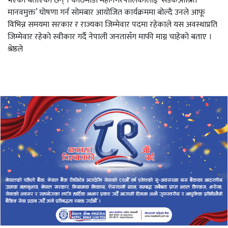
भएको बताएका छन् । काठमाडौं महानगरपालिकालाई ‘सडकआश्रित
मानवमुक्त’ घोषणा गर्न सोमबार आयोजित कार्यक्रममा बोल्दै उनले आफू
विभिन्न समयमा सरकार र राज्यका जिम्मेवार पदमा रहेकाले यस अवस्थाप्रति
जिम्मेवार रहेको स्वीकार गर्दै नेपाली जनतासँग माफी माग्न चाहेको बताए ।
श्रेष्ठले