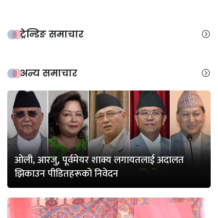
ट्रेन्डिङ समाचार
अन्य समाचार
ओली, आरजु, पूर्वमेयर शाक्य लगायतलाई अदालत
झिकाउन पीडितहरूको निवेदन