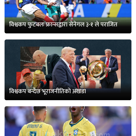
विश्वकप फुटबलः फ्रान्सद्वारा सेनेगल ३-१ ले पराजित
विश्वकप बन्दैछ भूराजनीतिको अखडा