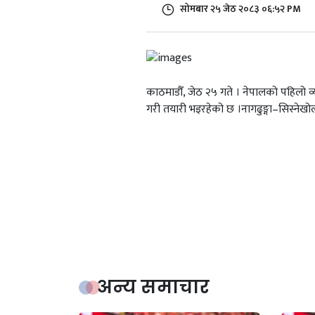
सोमबार २५ जेठ २०८३ ०६:५२ PM
काठमाडौँ, जेठ २५ गते । नेपालको पहिलो व्य
गरी तयारी भइरहेको छ ।नागढुङ्गा–सिस्नेखो
अन्य समाचार