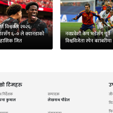
ा विश्वकप २०२६:
रसँग ६–० ले क्यानडाको
नवप्रवेशी केप भर्डेसँग पूर्व
िहासिक जित
विश्वविजेता स्पेन बराबरीमा
म्रो टिमहरु
उ
न्ध निर्देशक
सम्पादक
जी
झना कुमाल
लेखनाथ पौडेल
वि
फि