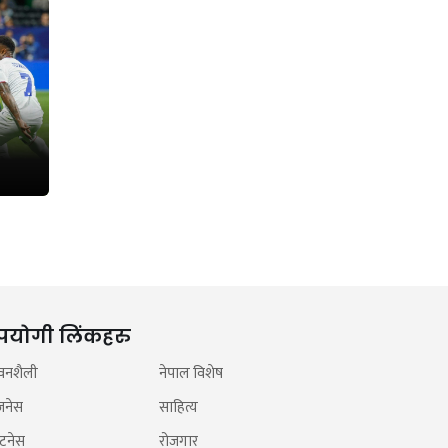
पयोगी लिंकहरु
वनशैली
नेपाल विशेष
जनेस
साहित्य
टनेस
रोजगार