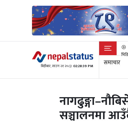
भिड
समाचार
बिहीबार, साउन २१ २०८३
02:28:40 PM
नागढुङ्गा–नौबिस
सञ्चालनमा आउँद