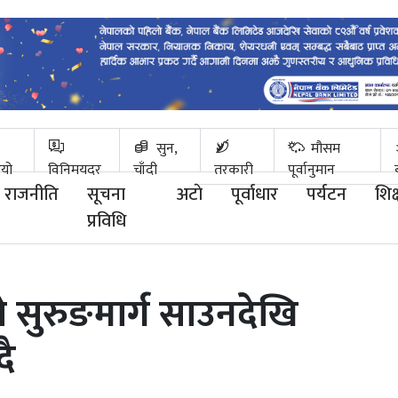
सुन,
मौसम
ियो
विनिमयदर
चाँदी
तरकारी
पूर्वानुमान
राजनीति
सूचना
अटाे
पूर्वाधार
पर्यटन
शिक्
प्रविधि
े सुरुङमार्ग साउनदेखि
ै