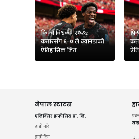
फिफा विश्वकप २०२६:
फिफ
कतारसँग ६–० ले क्यानडाको
कता
ऐतिहासिक जित
ऐत
नेपाल स्टाटस
हा
एलिक्सिर इन्फोसिस प्रा. लि.
प्रब
सम्
हाम्रो बारे
हाम्रो टिम