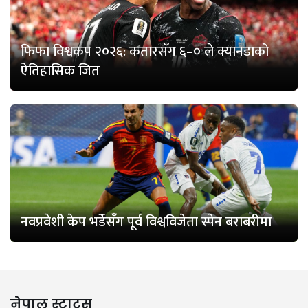
फिफा विश्वकप २०२६: कतारसँग ६–० ले क्यानडाको
ऐतिहासिक जित
नवप्रवेशी केप भर्डेसँग पूर्व विश्वविजेता स्पेन बराबरीमा
नेपाल स्टाटस