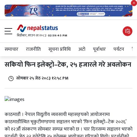
बिहीबार, साउन २१ २०८३
02:59:45 PM
समाचार
राजनीति
सूचना प्रविधि
अटाे
पूर्वाधार
पर्यटन
शिक
सकियो फिन इलेक्ट्रो–टेक, २५ हजारले गरे अवलोकन
सोमबार २५ जेठ २०८३ १२:५८ PM
काठमाडौं । नेपाल विद्युतीय व्यवसायी महासङ्घको आयोजनामा
काठमाडौंस्थित भृकुटीमण्डपमा सञ्चालन भएको ‘फिन इलेक्ट्रो–टेक २०२६’
को १२औँ संस्करण सोमबार सम्पन्न भएको छ । चार दिनसम्म सञ्चालन भएको
प्रदर्शनी जेठ २२ गतेदेखि २५ गतेसम्म आयोजना गरिएको थियो। प्रदर्शनीको