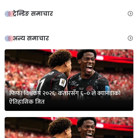
ट्रेन्डिङ समाचार
अन्य समाचार
फिफा विश्वकप २०२६: कतारसँग ६–० ले क्यानडाको
ऐतिहासिक जित