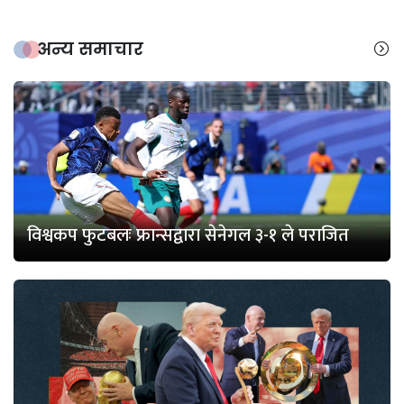
अन्य समाचार
विश्वकप फुटबलः फ्रान्सद्वारा सेनेगल ३-१ ले पराजित