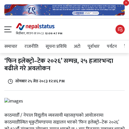
बिहीबार, साउन २१ २०८३
12:09:47 PM
समाचार
राजनीति
सूचना प्रविधि
अटाे
पूर्वाधार
पर्यटन
शिक
‘फिन इलेक्ट्रो–टेक २०२६’ सम्पन्न, २५ हजारभन्दा
बढीले गरे अवलोकन
सोमबार २५ जेठ २०८३ १२:४६ PM
काठमाडौँ / नेपाल विद्युतीय व्यवसायी महासङ्घको आयोजनामा
काठमाडौंस्थित भृकुटीमण्डपमा सञ्चालन भएको ‘फिन इलेक्ट्रो–टेक २०२६’