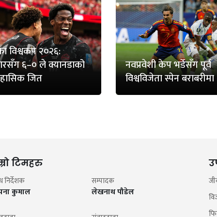
ा विश्वकप २०२६:
रसँग ६–० ले क्यानडाको
नवप्रवेशी केप भर्डेसँग पूर्व
िहासिक जित
विश्वविजेता स्पेन बराबरीमा
म्रो टिमहरु
उ
न्ध निर्देशक
सम्पादक
जी
झना कुमाल
लेखनाथ पौडेल
वि
फि