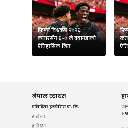
फिफा विश्वकप २०२६:
फिफ
कतारसँग ६–० ले क्यानडाको
कता
ऐतिहासिक जित
ऐत
नेपाल स्टाटस
हा
एलिक्सिर इन्फोसिस प्रा. लि.
प्रब
सम्
हाम्रो बारे
हाम्रो टिम