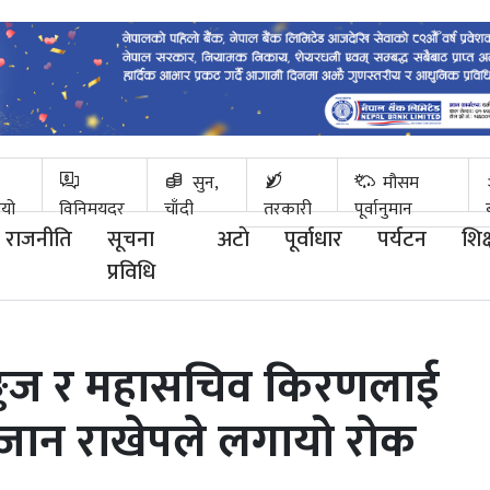
सुन,
मौसम
ियो
विनिमयदर
चाँदी
तरकारी
पूर्वानुमान
राजनीति
सूचना
अटाे
पूर्वाधार
पर्यटन
शिक्
प्रविधि
 पङ्कज र महासचिव किरणलाई
जान राखेपले लगायो रोक