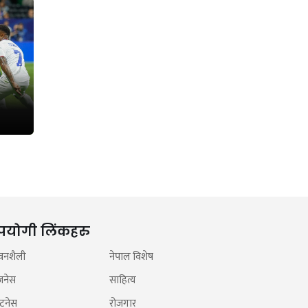
पयोगी लिंकहरु
वनशैली
नेपाल विशेष
जनेस
साहित्य
टनेस
रोजगार