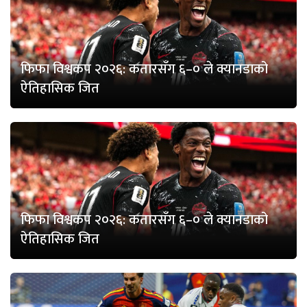
फिफा विश्वकप २०२६: कतारसँग ६–० ले क्यानडाको
ऐतिहासिक जित
फिफा विश्वकप २०२६: कतारसँग ६–० ले क्यानडाको
ऐतिहासिक जित