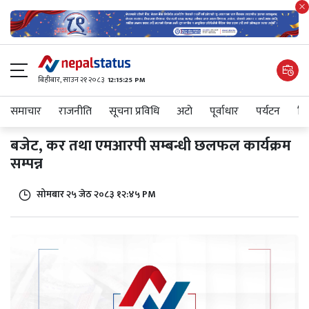
बिहीबार, साउन २१ २०८३
12:15:25 PM
समाचार
राजनीति
सूचना प्रविधि
अटाे
पूर्वाधार
पर्यटन
शिक
बजेट, कर तथा एमआरपी सम्बन्धी छलफल कार्यक्रम
सम्पन्न
सोमबार २५ जेठ २०८३ १२:४५ PM