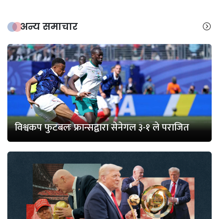
अन्य समाचार
विश्वकप फुटबलः फ्रान्सद्वारा सेनेगल ३-१ ले पराजित