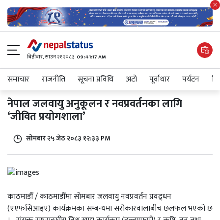
बिहीबार, साउन २१ २०८३
09:41:17 AM
समाचार
राजनीति
सूचना प्रविधि
अटाे
पूर्वाधार
पर्यटन
शिक
नेपाल जलवायु अनुकूलन र नवप्रवर्तनका लागि
‘जीवित प्रयोगशाला’
सोमबार २५ जेठ २०८३ १२:३३ PM
काठमाडौँ / काठमाडौँमा सोमबार जलवायु नवप्रवर्तन प्रवद्र्धन
(एएफसिआइए) कार्यक्रमका सम्बन्धमा सरोकारवालाबीच छलफल भएको छ