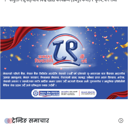
। संयुक्त राष्ट्रसङ्घीय विश्व खाद्य कार्यक्रम (डब्लुएफपी) र कृषि, वन तथा
ट्रेन्डिङ समाचार