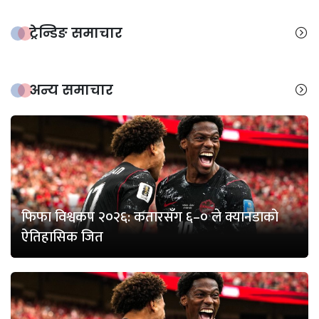
ट्रेन्डिङ समाचार
अन्य समाचार
फिफा विश्वकप २०२६: कतारसँग ६–० ले क्यानडाको
ऐतिहासिक जित