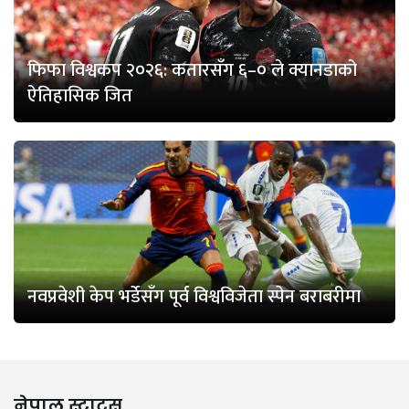
फिफा विश्वकप २०२६: कतारसँग ६–० ले क्यानडाको
ऐतिहासिक जित
नवप्रवेशी केप भर्डेसँग पूर्व विश्वविजेता स्पेन बराबरीमा
नेपाल स्टाटस