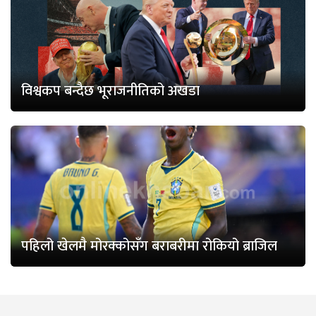
विश्वकप बन्दैछ भूराजनीतिको अखडा
पहिलो खेलमै मोरक्कोसँग बराबरीमा रोकियो ब्राजिल