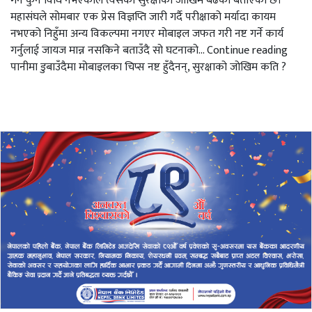
गर्न कुनै विधि नभएकाले त्यसको सुरक्षाको जोखिम बढेको बताएको छ।
महासंघले सोमबार एक प्रेस विज्ञप्ति जारी गर्दै परीक्षाको मर्यादा कायम
नभएको निहुँमा अन्य विकल्पमा नगएर मोबाइल जफत गरी नष्ट गर्ने कार्य
गर्नुलाई जायज मान्न नसकिने बताउँदै सो घटनाको… Continue reading
पानीमा डुबाउँदैमा मोबाइलका चिप्स नष्ट हुँदैनन्, सुरक्षाको जोखिम कति ?