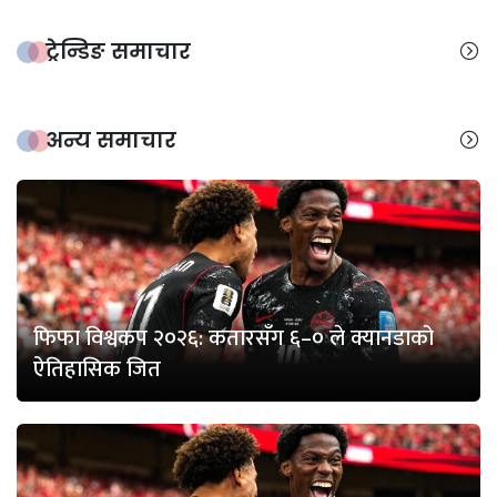
ट्रेन्डिङ समाचार
अन्य समाचार
फिफा विश्वकप २०२६: कतारसँग ६–० ले क्यानडाको
ऐतिहासिक जित