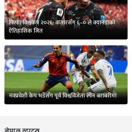
फिफा विश्वकप २०२६: कतारसँग ६–० ले क्यानडाको
ऐतिहासिक जित
नवप्रवेशी केप भर्डेसँग पूर्व विश्वविजेता स्पेन बराबरीमा
नेपाल स्टाटस