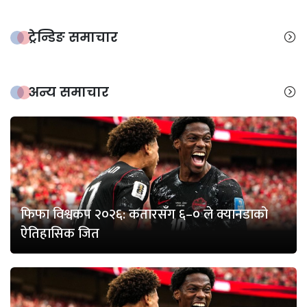
ट्रेन्डिङ समाचार
अन्य समाचार
फिफा विश्वकप २०२६: कतारसँग ६–० ले क्यानडाको
ऐतिहासिक जित