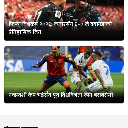
फिफा विश्वकप २०२६: कतारसँग ६–० ले क्यानडाको
ऐतिहासिक जित
नवप्रवेशी केप भर्डेसँग पूर्व विश्वविजेता स्पेन बराबरीमा