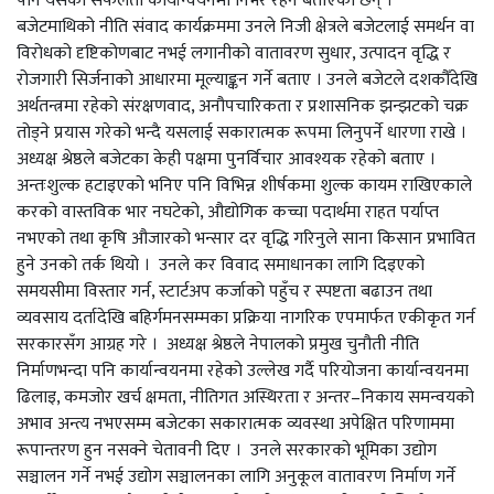
पनि यसको सफलता कार्यान्वयनमा निर्भर रहने बताएका छन् ।
बजेटमाथिको नीति संवाद कार्यक्रममा उनले निजी क्षेत्रले बजेटलाई समर्थन वा
विरोधको दृष्टिकोणबाट नभई लगानीको वातावरण सुधार, उत्पादन वृद्धि र
रोजगारी सिर्जनाको आधारमा मूल्याङ्कन गर्ने बताए । उनले बजेटले दशकौँदेखि
अर्थतन्त्रमा रहेको संरक्षणवाद, अनौपचारिकता र प्रशासनिक झन्झटको चक्र
तोड्ने प्रयास गरेको भन्दै यसलाई सकारात्मक रूपमा लिनुपर्ने धारणा राखे ।
अध्यक्ष श्रेष्ठले बजेटका केही पक्षमा पुनर्विचार आवश्यक रहेको बताए ।
अन्तःशुल्क हटाइएको भनिए पनि विभिन्न शीर्षकमा शुल्क कायम राखिएकाले
करको वास्तविक भार नघटेको, औद्योगिक कच्चा पदार्थमा राहत पर्याप्त
नभएको तथा कृषि औजारको भन्सार दर वृद्धि गरिनुले साना किसान प्रभावित
हुने उनको तर्क थियो । उनले कर विवाद समाधानका लागि दिइएको
समयसीमा विस्तार गर्न, स्टार्टअप कर्जाको पहुँच र स्पष्टता बढाउन तथा
व्यवसाय दर्तादेखि बहिर्गमनसम्मका प्रक्रिया नागरिक एपमार्फत एकीकृत गर्न
सरकारसँग आग्रह गरे । अध्यक्ष श्रेष्ठले नेपालको प्रमुख चुनौती नीति
निर्माणभन्दा पनि कार्यान्वयनमा रहेको उल्लेख गर्दै परियोजना कार्यान्वयनमा
ढिलाइ, कमजोर खर्च क्षमता, नीतिगत अस्थिरता र अन्तर–निकाय समन्वयको
अभाव अन्त्य नभएसम्म बजेटका सकारात्मक व्यवस्था अपेक्षित परिणाममा
रूपान्तरण हुन नसक्ने चेतावनी दिए । उनले सरकारको भूमिका उद्योग
सञ्चालन गर्ने नभई उद्योग सञ्चालनका लागि अनुकूल वातावरण निर्माण गर्ने