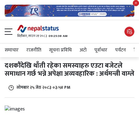
बिहीबार, साउन २१ २०८३
09:25:38 AM
समाचार
राजनीति
सूचना प्रविधि
अटाे
पूर्वाधार
पर्यटन
शिक
दशकौंदेखि थाँती रहेका समस्याहरु एउटा बजेटले
समाधान गर्छ भन्ने अपेक्षा अव्यवहारिक : अर्थमन्त्री वाग्ले
सोमबार २५ जेठ २०८३ ०३:५४ PM