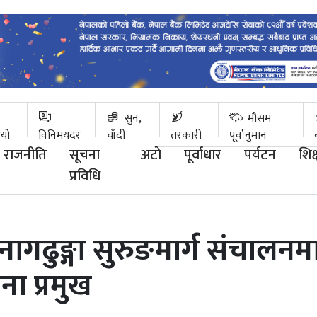
सुन,
मौसम
ियो
विनिमयदर
चाँदी
तरकारी
पूर्वानुमान
राजनीति
सूचना
अटाे
पूर्वाधार
पर्यटन
शिक्
प्रविधि
ागढुङ्गा सुरुङमार्ग संचालनम
ा प्रमुख