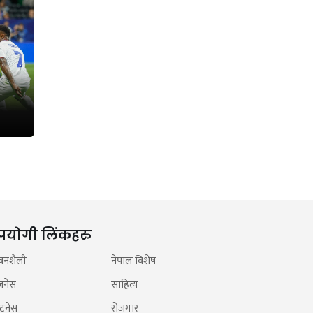
पयोगी लिंकहरु
वनशैली
नेपाल विशेष
जनेस
साहित्य
टनेस
रोजगार