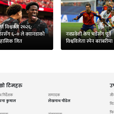
ा विश्वकप २०२६:
रसँग ६–० ले क्यानडाको
नवप्रवेशी केप भर्डेसँग पूर्व
िहासिक जित
विश्वविजेता स्पेन बराबरीमा
म्रो टिमहरु
उ
न्ध निर्देशक
सम्पादक
जी
झना कुमाल
लेखनाथ पौडेल
वि
फि