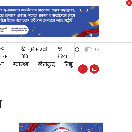
युनिकोड ⇄
बजार
प्रिति
रेडियो
षा
स्वास्थ्य
खेलकुद
लिङ्क
ा