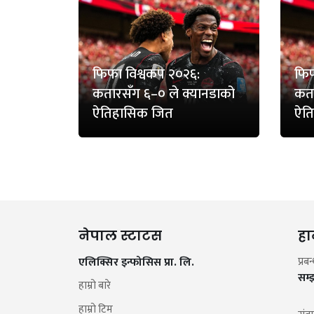
फिफा विश्वकप २०२६:
फिफ
कतारसँग ६–० ले क्यानडाको
कता
ऐतिहासिक जित
ऐत
नेपाल स्टाटस
हा
एलिक्सिर इन्फोसिस प्रा. लि.
प्रब
सम्
हाम्रो बारे
हाम्रो टिम