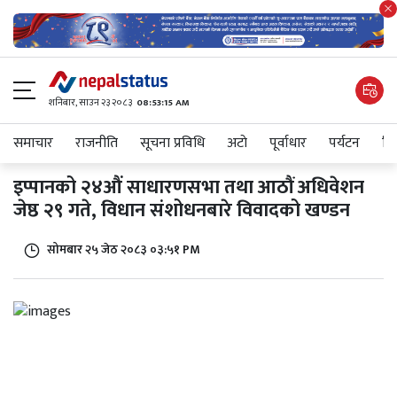
शनिबार, साउन २३ २०८३
08:53:15 AM
समाचार
राजनीति
सूचना प्रविधि
अटाे
पूर्वाधार
पर्यटन
शिक
इप्पानको २४औं साधारणसभा तथा आठौं अधिवेशन
जेष्ठ २९ गते, विधान संशोधनबारे विवादको खण्डन
सोमबार २५ जेठ २०८३ ०३:५१ PM