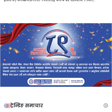
इसिएफ) कार्यक्रमअन्तर्गत नेपाललाई करिब ४२ दशमलव ९ मिल...
ट्रेन्डिङ समाचार