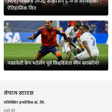
फिफा विश्वकप २०२६: कतारसँग ६–० ले क्यानडाको
ऐतिहासिक जित
नवप्रवेशी केप भर्डेसँग पूर्व विश्वविजेता स्पेन बराबरीमा
नेपाल स्टाटस
एलिक्सिर इन्फोसिस प्रा. लि.
हाम्रो बारे