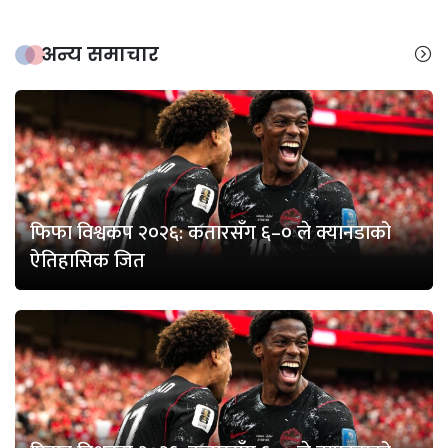
अन्य समाचार
फिफा विश्वकप २०२६: कतारसँग ६–० ले क्यानडाको
ऐतिहासिक जित